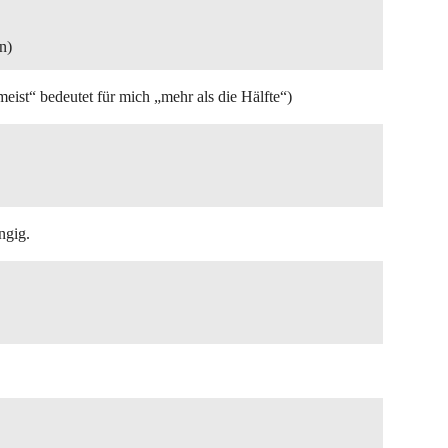
n)
ist“ bedeutet für mich „mehr als die Hälfte“)
ngig.