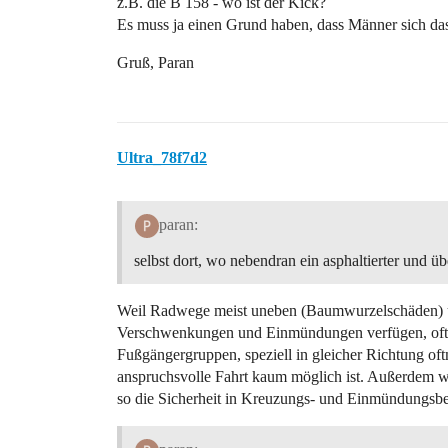
z.B. die B 158 - wo ist der Kick?
Es muss ja einen Grund haben, dass Männer sich das 
Gruß, Paran
Ultra_78f7d2
paran:
selbst dort, wo nebendran ein asphaltierter und 
Weil Radwege meist uneben (Baumwurzelschäden) un
Verschwenkungen und Einmündungen verfügen, oftma
Fußgängergruppen, speziell in gleicher Richtung of
anspruchsvolle Fahrt kaum möglich ist. Außerdem 
so die Sicherheit in Kreuzungs- und Einmündungsbe