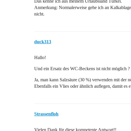
Das kenne ich aus meinem Urlaubsland Türkei.
Anmerkung: Normalerweise gehe ich an Kalkablagerun
nicht.
duck313
Hallo!
Und ein Ersatz des WC-Beckens ist nicht möglich ? D
Ja, man kann Salzsäure (30 %) verwenden mit der nö
Ebenfalls ein Vlies oder ähnlich auflegen, damit es e
Strassenfloh
Vielen Dank für diese kompetente Antwort!!