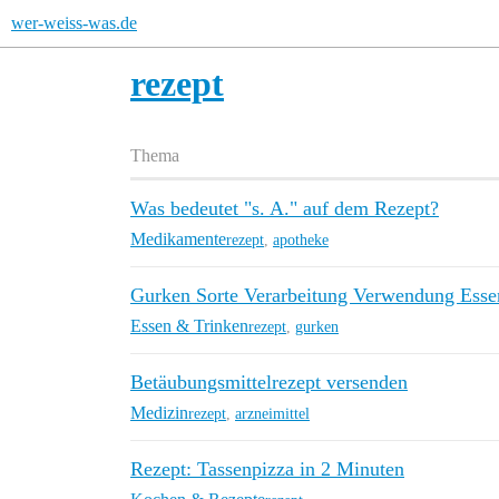
wer-weiss-was.de
rezept
Thema
Was bedeutet "s. A." auf dem Rezept?
Medikamente
rezept
,
apotheke
Gurken Sorte Verarbeitung Verwendung Esse
Essen & Trinken
rezept
,
gurken
Betäubungsmittelrezept versenden
Medizin
rezept
,
arzneimittel
Rezept: Tassenpizza in 2 Minuten