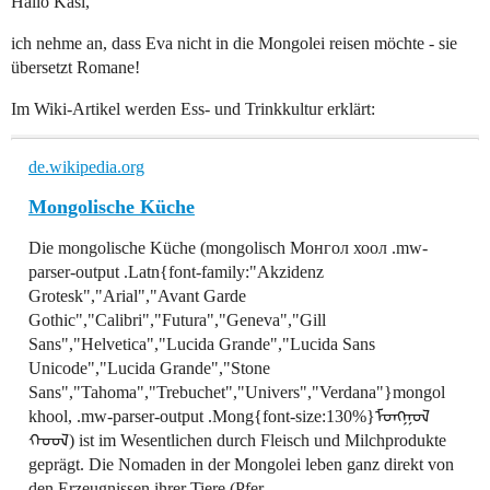
Hallo Kasi,
ich nehme an, dass Eva nicht in die Mongolei reisen möchte - sie
übersetzt Romane!
Im Wiki-Artikel werden Ess- und Trinkkultur erklärt:
de.wikipedia.org
Mongolische Küche
Die mongolische Küche (mongolisch Монгол хоол .mw-
parser-output .Latn{font-family:"Akzidenz
Grotesk","Arial","Avant Garde
Gothic","Calibri","Futura","Geneva","Gill
Sans","Helvetica","Lucida Grande","Lucida Sans
Unicode","Lucida Grande","Stone
Sans","Tahoma","Trebuchet","Univers","Verdana"}mongol
khool, .mw-parser-output .Mong{font-size:130%}ᠮᠣᠩᠭᠣᠯ
ᠬᠣᠤᠯ) ist im Wesentlichen durch Fleisch und Milchprodukte
geprägt. Die Nomaden in der Mongolei leben ganz direkt von
den Erzeugnissen ihrer Tiere (Pfer...