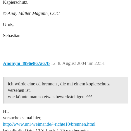
Kapierschutz.
© Andy Müller-Maguhn, CCC
Gruß,
Sebastian
Anonym_f996e867a67b
12
8. August 2004 um 22:51
ich würde eine cd brennen , die mit einem kopierschutz
versehen ist.
wie könnte man so etwas bewerkstelligen ???
Hi,
versuche es mal hier,
http://www.uni-weimar.de/~richte10/brennen.html
lade dir die Datei CCd-Lock 1.75 exe herunter