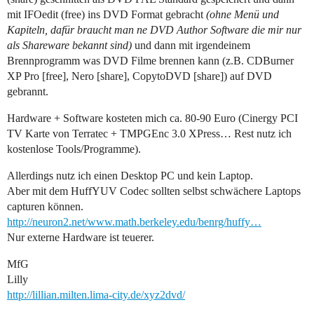
mit IFOedit (free) ins DVD Format gebracht
(ohne Menü und
Kapiteln, dafür braucht man ne DVD Author Software die mir nur
als Shareware bekannt sind)
und dann mit irgendeinem
Brennprogramm was DVD Filme brennen kann (z.B. CDBurner
XP Pro [free], Nero [share], CopytoDVD [share]) auf DVD
gebrannt.
Hardware + Software kosteten mich ca. 80-90 Euro (Cinergy PCI
TV Karte von Terratec + TMPGEnc 3.0 XPress… Rest nutz ich
kostenlose Tools/Programme).
Allerdings nutz ich einen Desktop PC und kein Laptop.
Aber mit dem HuffYUV Codec sollten selbst schwächere Laptops
capturen können.
http://neuron2.net/www.math.berkeley.edu/benrg/huffy…
Nur externe Hardware ist teuerer.
MfG
Lilly
http://lillian.milten.lima-city.de/xyz2dvd/