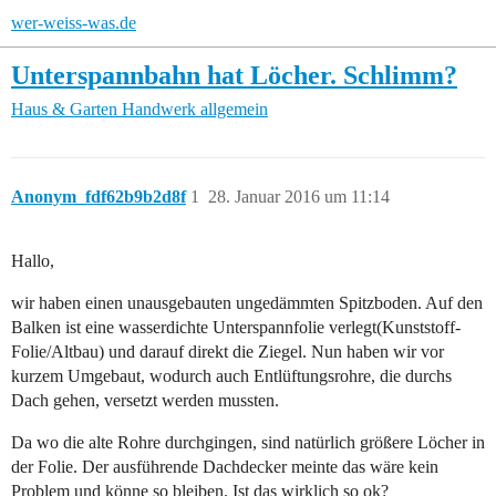
wer-weiss-was.de
Unterspannbahn hat Löcher. Schlimm?
Haus & Garten
Handwerk allgemein
Anonym_fdf62b9b2d8f
1
28. Januar 2016 um 11:14
Hallo,
wir haben einen unausgebauten ungedämmten Spitzboden. Auf den
Balken ist eine wasserdichte Unterspannfolie verlegt(Kunststoff-
Folie/Altbau) und darauf direkt die Ziegel. Nun haben wir vor
kurzem Umgebaut, wodurch auch Entlüftungsrohre, die durchs
Dach gehen, versetzt werden mussten.
Da wo die alte Rohre durchgingen, sind natürlich größere Löcher in
der Folie. Der ausführende Dachdecker meinte das wäre kein
Problem und könne so bleiben. Ist das wirklich so ok?