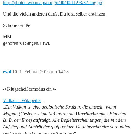
http://photos.wikimapia.org/p/00/00/11/93/32_big.jpg
Und die vielen anderen darfst Du jetzt selber ergänzen.
Schöne Grüße
MM
geboren zu Singen/Htwl.
eval
10
1. Februar 2016 um 14:28
->Klugscheißermodus ein<-
Vulkan – Wikipedia
-
„
Ein Vulkan ist eine geologische Struktur, die entsteht, wenn
Magma (Gesteinsschmelze) bis an die
Oberfläche
eines Planeten
(z. B. der Erde)
aufsteigt
. Alle Begleiterscheinungen, die mit dem
Aufstieg und
Austritt
der glutflüssigen Gesteinsschmelze verbunden
sind, bezeichnet man als Vulkanismus
“