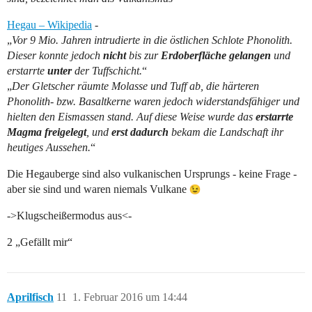
Hegau – Wikipedia
-
„
Vor 9 Mio. Jahren intrudierte in die östlichen Schlote Phonolith.
Dieser konnte jedoch
nicht
bis zur
Erdoberfläche gelangen
und
erstarrte
unter
der Tuffschicht.
“
„
Der Gletscher räumte Molasse und Tuff ab, die härteren
Phonolith- bzw. Basaltkerne waren jedoch widerstandsfähiger und
hielten den Eismassen stand. Auf diese Weise wurde das
erstarrte
Magma freigelegt
, und
erst dadurch
bekam die Landschaft ihr
heutiges Aussehen.
“
Die Hegauberge sind also vulkanischen Ursprungs - keine Frage -
aber sie sind und waren niemals Vulkane
->Klugscheißermodus aus<-
2 „Gefällt mir“
Aprilfisch
11
1. Februar 2016 um 14:44