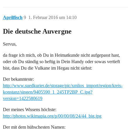
Aprilfisch
9
1. Februar 2016 um 14:10
Die deutsche Auvergne
Servus,
da frage ich mich, ob Du in Heimatkunde nicht aufgepasst hast,
oder ob Du ständig so heftig in Dein Handy oder sowas vertieft
bist, dass Du die Vulkane im Hegau nicht siehst:
Der bekannteste:
http://www.suedkurier.de/storage/pic/xmlios_import/region/kreis-
konstanz/singen/9405590_1_245TP2BP_C.jpg?
version=1422580619
Der meines Wissens höchste:
http://photos.wikimapia.org/p/00/00/08/24/44_big.jpg
Der mit dem hübschesten Namen: