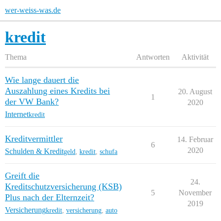
wer-weiss-was.de
kredit
Thema
Antworten
Aktivität
Wie lange dauert die
Auszahlung eines Kredits bei
20. August
1
der VW Bank?
2020
Internet
kredit
Kreditvermittler
14. Februar
6
2020
Schulden & Kredit
geld
,
kredit
,
schufa
Greift die
24.
Kreditschutzversicherung (KSB)
5
November
Plus nach der Elternzeit?
2019
Versicherung
kredit
,
versicherung
,
auto