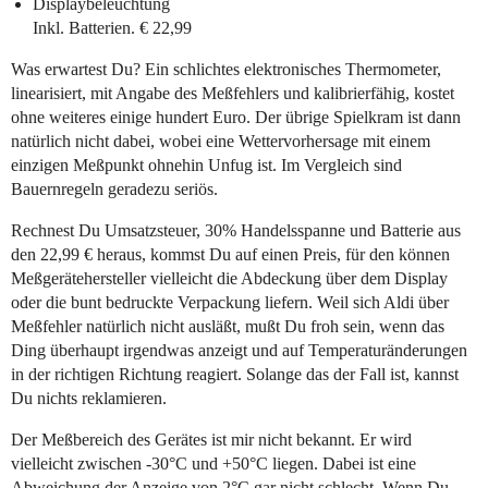
Displaybeleuchtung
Inkl. Batterien. € 22,99
Was erwartest Du? Ein schlichtes elektronisches Thermometer,
linearisiert, mit Angabe des Meßfehlers und kalibrierfähig, kostet
ohne weiteres einige hundert Euro. Der übrige Spielkram ist dann
natürlich nicht dabei, wobei eine Wettervorhersage mit einem
einzigen Meßpunkt ohnehin Unfug ist. Im Vergleich sind
Bauernregeln geradezu seriös.
Rechnest Du Umsatzsteuer, 30% Handelsspanne und Batterie aus
den 22,99 € heraus, kommst Du auf einen Preis, für den können
Meßgerätehersteller vielleicht die Abdeckung über dem Display
oder die bunt bedruckte Verpackung liefern. Weil sich Aldi über
Meßfehler natürlich nicht ausläßt, mußt Du froh sein, wenn das
Ding überhaupt irgendwas anzeigt und auf Temperaturänderungen
in der richtigen Richtung reagiert. Solange das der Fall ist, kannst
Du nichts reklamieren.
Der Meßbereich des Gerätes ist mir nicht bekannt. Er wird
vielleicht zwischen -30°C und +50°C liegen. Dabei ist eine
Abweichung der Anzeige von 2°C gar nicht schlecht. Wenn Du