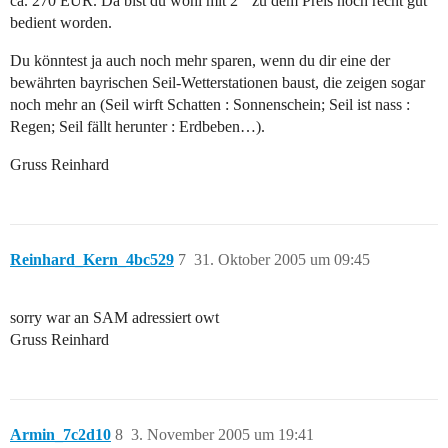
ca. 270 EUR. Da bist du wohl mit 2 ° zu dem Preis noch recht gut
bedient worden.
Du könntest ja auch noch mehr sparen, wenn du dir eine der
bewährten bayrischen Seil-Wetterstationen baust, die zeigen sogar
noch mehr an (Seil wirft Schatten : Sonnenschein; Seil ist nass :
Regen; Seil fällt herunter : Erdbeben…).
Gruss Reinhard
Reinhard_Kern_4bc529
7
31. Oktober 2005 um 09:45
sorry war an SAM adressiert owt
Gruss Reinhard
Armin_7c2d10
8
3. November 2005 um 19:41