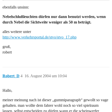
ebenfalls unsinn:
Nebelschlußleuchten dürfen nur dann benutzt werden, wenn
durch Nebel die Sichtweite weniger als 50 m beträgt.
alles weitere unter
http://www.verkehrsportal.de/stvo/stvo_17.php
gruß,
robert
Robert_D
4
16. August 2004 um 10:04
Hallo,
meiner meinung nach ist dieser „gummiparagraph“ gewollt so vage
gehalten. man wollte dem fahrer wohl noch so viel spielraum
lassen, selbst entscheiden zu dürfen wann er die scheinwerfer