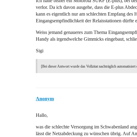
Ich hatte bisher ein Motorola SURF (E-plus), bei d
verlor. Da ich davon ausgehe, dass die E-plus Abde
kann es eigentlich nur am schlechten Empfang des 
Eingangsempfindlichkeit der Relaisstationen dürfte e
Weiss jemand genaueres zum Thema Eingangsempfind
Handy als irgendwelche Gimmicks eingebaut, schliess
Sigi
[Bei dieser Antwort wurde das Vollzitat nachträglich automatisiert 
Anonym
Hallo,
was die schlechte Versorgung im Schwabenland ang
lässt die Netzabdeckung zu wünschen übrig. Auf Anf