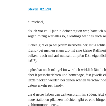
Steven_821201
hi michael,
als ich vor ca. 1 jahr in deiner region war, hatte ic
sogar im zug war alles io, allerdings war das auch 
lücken gibt es ja bei jedem netzbetreiber; ist ja schli
grund (bei meinen eltern z.b. ist eine kleine Raffin
balken- auch mal auf null schrumpfen läßt; eigentli
ist!!?).
e plus hat noch mängel im wirklich wirklich ländlich
aber lt presseberichten und homepage, fast jeweils ei
letzte flecken werden bei denen schnell verschwinden,
datenverkehr per handy.
die d netze haben den zeitvorsprung im süden; jetzt
neue stationen pflanzen möchten, gibt es eine bürger
gehirntumoren, etc… !