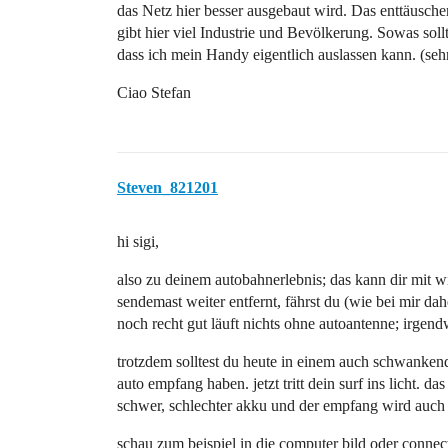
das Netz hier besser ausgebaut wird. Das enttäuschen
gibt hier viel Industrie und Bevölkerung. Sowas soll
dass ich mein Handy eigentlich auslassen kann. (sehr
Ciao Stefan
Steven_821201
hi sigi,
also zu deinem autobahnerlebnis; das kann dir mit wi
sendemast weiter entfernt, fährst du (wie bei mir d
noch recht gut läuft nichts ohne autoantenne; irgen
trotzdem solltest du heute in einem auch schwanke
auto empfang haben. jetzt tritt dein surf ins licht. da
schwer, schlechter akku und der empfang wird auch
schau zum beispiel in die computer bild oder conne