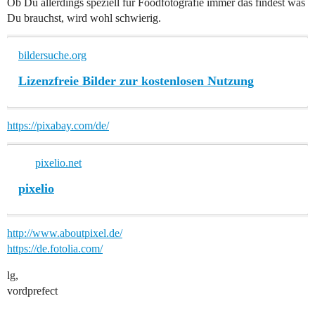
Ob Du allerdings speziell für Foodfotografie immer das findest was
Du brauchst, wird wohl schwierig.
bildersuche.org
Lizenzfreie Bilder zur kostenlosen Nutzung
https://pixabay.com/de/
pixelio.net
pixelio
http://www.aboutpixel.de/
https://de.fotolia.com/
lg,
vordprefect