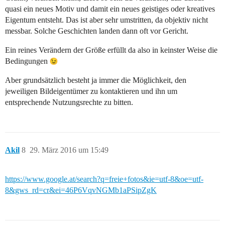
quasi ein neues Motiv und damit ein neues geistiges oder kreatives
Eigentum entsteht. Das ist aber sehr umstritten, da objektiv nicht
messbar. Solche Geschichten landen dann oft vor Gericht.
Ein reines Verändern der Größe erfüllt da also in keinster Weise die
Bedingungen
Aber grundsätzlich besteht ja immer die Möglichkeit, den
jeweiligen Bildeigentümer zu kontaktieren und ihn um
entsprechende Nutzungsrechte zu bitten.
Akil
8
29. März 2016 um 15:49
https://www.google.at/search?q=freie+fotos&ie=utf-8&oe=utf-
8&gws_rd=cr&ei=46P6VqvNGMb1aPSipZgK