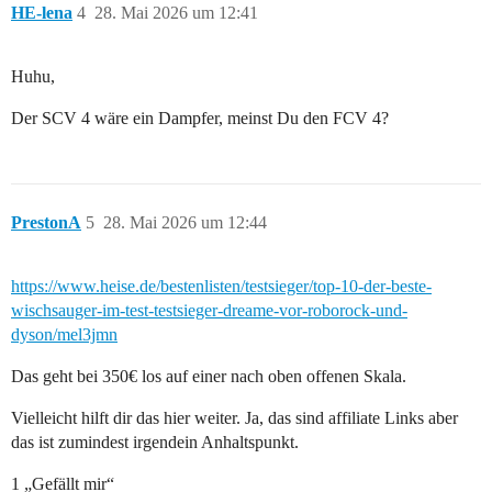
HE-lena
4
28. Mai 2026 um 12:41
Huhu,
Der SCV 4 wäre ein Dampfer, meinst Du den FCV 4?
PrestonA
5
28. Mai 2026 um 12:44
https://www.heise.de/bestenlisten/testsieger/top-10-der-beste-
wischsauger-im-test-testsieger-dreame-vor-roborock-und-
dyson/mel3jmn
Das geht bei 350€ los auf einer nach oben offenen Skala.
Vielleicht hilft dir das hier weiter. Ja, das sind affiliate Links aber
das ist zumindest irgendein Anhaltspunkt.
1 „Gefällt mir“