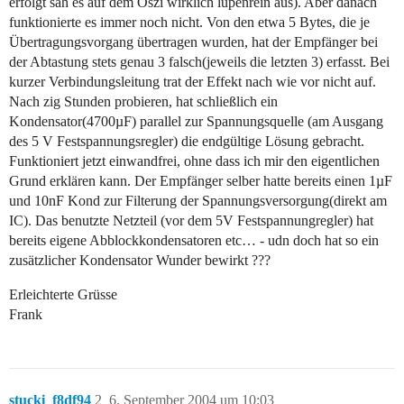
erfolgt sah es auf dem Oszi wirklich lupenrein aus). Aber danach
funktionierte es immer noch nicht. Von den etwa 5 Bytes, die je
Übertragungsvorgang übertragen wurden, hat der Empfänger bei
der Abtastung stets genau 3 falsch(jeweils die letzten 3) erfasst. Bei
kurzer Verbindungsleitung trat der Effekt nach wie vor nicht auf.
Nach zig Stunden probieren, hat schließlich ein
Kondensator(4700µF) parallel zur Spannungsquelle (am Ausgang
des 5 V Festspannungsregler) die endgültige Lösung gebracht.
Funktioniert jetzt einwandfrei, ohne dass ich mir den eigentlichen
Grund erklären kann. Der Empfänger selber hatte bereits einen 1µF
und 10nF Kond zur Filterung der Spannungsversorgung(direkt am
IC). Das benutzte Netzteil (vor dem 5V Festspannungregler) hat
bereits eigene Abblockkondensatoren etc… - udn doch hat so ein
zusätzlicher Kondensator Wunder bewirkt ???
Erleichterte Grüsse
Frank
stucki_f8df94
2
6. September 2004 um 10:03