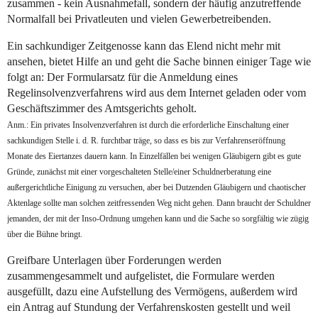
zusammen - kein Ausnahmefall, sondern der häufig anzutreffende
Normalfall bei Privatleuten und vielen Gewerbetreibenden.
Ein sachkundiger Zeitgenosse kann das Elend nicht mehr mit
ansehen, bietet Hilfe an und geht die Sache binnen einiger Tage wie
folgt an: Der Formularsatz für die Anmeldung eines
Regelinsolvenzverfahrens wird aus dem Internet geladen oder vom
Geschäftszimmer des Amtsgerichts geholt.
Anm.: Ein privates Insolvenzverfahren ist durch die erforderliche Einschaltung einer
sachkundigen Stelle i. d. R. furchtbar träge, so dass es bis zur Verfahrenseröffnung
Monate des Eiertanzes dauern kann. In Einzelfällen bei wenigen Gläubigern gibt es gute
Gründe, zunächst mit einer vorgeschalteten Stelle/einer Schuldnerberatung eine
außergerichtliche Einigung zu versuchen, aber bei Dutzenden Gläubigern und chaotischer
Aktenlage sollte man solchen zeitfressenden Weg nicht gehen. Dann braucht der Schuldner
jemanden, der mit der Inso-Ordnung umgehen kann und die Sache so sorgfältig wie zügig
über die Bühne bringt.
Greifbare Unterlagen über Forderungen werden
zusammengesammelt und aufgelistet, die Formulare werden
ausgefüllt, dazu eine Aufstellung des Vermögens, außerdem wird
ein Antrag auf Stundung der Verfahrenskosten gestellt und weil