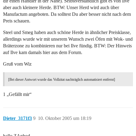
dir einen Händler in der Nähe). Selbstverständlich gibt es von Ilve
aber auch kleinere Herde. BTW: Unser Herd wird auch über
Manufactum angeboten. Da solltest Du aber besser nicht nach dem
Preis schauen.
Steel und Smeg haben auch schöne Herde in ähnlicher Preisklasse,
allerdings wurde wir mit unserem Wunsch zwei Öfen mit Wok- und
Bräterzone zu kombinieren nur bei Ilve fündig. BTW: Der Hinweis
auf Ilve kam damals hier aus dem Forum.
Gruß vom Wiz
[Bei dieser Antwort wurde das Vollzitat nachträglich automatisiert entfernt]
1 „Gefällt mir“
Dieter_3171f3
9
10. Oktober 2005 um 18:19
hallo ZAphod,