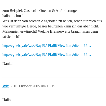
zum Beispiel: Gasherd - Quellen & Anforderungen
hallo nochmal.
Was ist denn von solchen Angeboten zu halten, sehen für mich aus
wie vernünftige Herde, besser beurteilen kann ich das aber nicht.
Meinungen erwünscht! Welche Brennerwerte braucht man denn
tatsächlich?
http://cgi.ebay.de/ws/eBayISAPI.dll?ViewItem&item=75…
http://cgi.ebay.de/ws/eBayISAPI.dll?ViewItem&item=75…
Danke!
Wiz
3
10. Oktober 2005 um 13:15
Hallo,