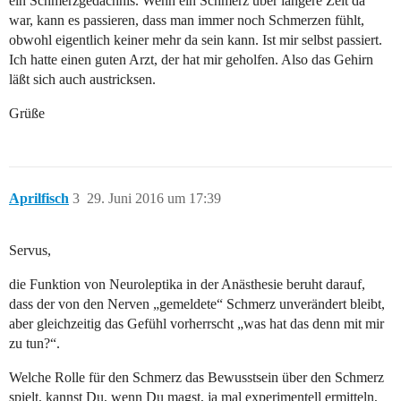
ein Schmerzgedächnis. Wenn ein Schmerz über längere Zeit da
war, kann es passieren, dass man immer noch Schmerzen fühlt,
obwohl eigentlich keiner mehr da sein kann. Ist mir selbst passiert.
Ich hatte einen guten Arzt, der hat mir geholfen. Also das Gehirn
läßt sich auch austricksen.
Grüße
Aprilfisch
3
29. Juni 2016 um 17:39
Servus,
die Funktion von Neuroleptika in der Anästhesie beruht darauf,
dass der von den Nerven „gemeldete“ Schmerz unverändert bleibt,
aber gleichzeitig das Gefühl vorherrscht „was hat das denn mit mir
zu tun?“.
Welche Rolle für den Schmerz das Bewusstsein über den Schmerz
spielt, kannst Du, wenn Du magst, ja mal experimentell ermitteln,