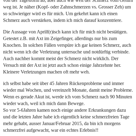
von der Tagesform ab, aber auch wie weit der Schmerz vom Gehirn
weg ist. Je näher (Kopf- oder Zahnschmerzen vs. Grosser Zeh) um
so schwieriger wird es für mich. Um gekehrt kann ich einen
Schmerz auch verstärken, indem ich mich darauf konzentriere.
Die Aussage von Aprilf(r)isch kann ich für mich nicht bestätigen.
Getestet z.B. mit Axt im Zeigefinger, allerdings nur bis zum
Knochen. In solchen Fällen verspüre ich gar keinen Schmerz, auch
nicht wenn ich die Verletzung untersuche und notdürftig verbinde.
Auch nachher kommt meist der Schmerz nicht wirklich. Der
Versuch mit der Axt ist jetzt auch schon einige Jahrzehnte her.
Kleinere Verletzungen machen oft mehr weh.
ich selbst habe seit über 45 Jahren Rückenprobleme und immer
wieder mal Wochen, und vereinzelt Monate, damit meine Probleme.
Wenn es gerade Akut ist, werde ich vom Schmerz nach 90 Minuten
wieder wach, weil ich mich dann Bewege.
So vor 5-6Jahren kamen noch einige andere Erkrankungen dazu
und die letzten Jahre habe ich eigentlich keine schmerzfreien Tage
mehr gehabt, ausser Januar/Februar 2015, da bin ich morgens
schmerzfrei aufgewacht, war ein echtes Erlebnis!!