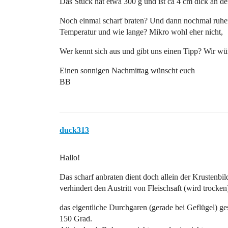
Das Stück hat etwa 300 g und ist ca 4 cm dick an der
Noch einmal scharf braten? Und dann nochmal ruhen
Temperatur und wie lange? Mikro wohl eher nicht,
Wer kennt sich aus und gibt uns einen Tipp? Wir wü
Einen sonnigen Nachmittag wünscht euch
BB
duck313
Hallo!
Das scharf anbraten dient doch allein der Krustenbi
verhindert den Austritt von Fleischsaft (wird trocken
das eigentliche Durchgaren (gerade bei Geflügel) ge
150 Grad.