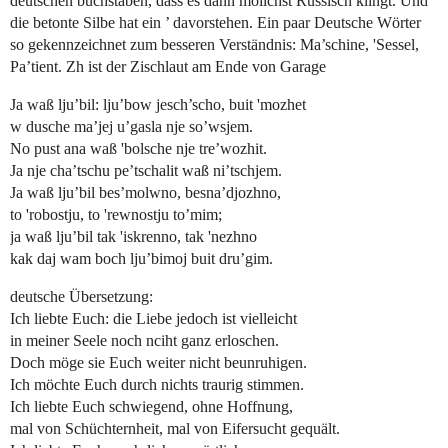
deutschen buchstaben, dass es dann mölichst Russisch klingt. Und
die betonte Silbe hat ein ’ davorstehen. Ein paar Deutsche Wörter
so gekennzeichnet zum besseren Verständnis: Ma’schine, 'Sessel,
Pa’tient. Zh ist der Zischlaut am Ende von Garage
Ja waß lju’bil: lju’bow jesch’scho, buit 'mozhet
w dusche ma’jej u’gasla nje so’wsjem.
No pust ana waß 'bolsche nje tre’wozhit.
Ja nje cha’tschu pe’tschalit waß ni’tschjem.
Ja waß lju’bil bes’molwno, besna’djozhno,
to 'robostju, to 'rewnostju to’mim;
ja waß lju’bil tak 'iskrenno, tak 'nezhno
kak daj wam boch lju’bimoj buit dru’gim.
deutsche Übersetzung:
Ich liebte Euch: die Liebe jedoch ist vielleicht
in meiner Seele noch nciht ganz erloschen.
Doch möge sie Euch weiter nicht beunruhigen.
Ich möchte Euch durch nichts traurig stimmen.
Ich liebte Euch schwiegend, ohne Hoffnung,
mal von Schüchternheit, mal von Eifersucht gequält.