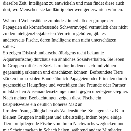
dieselbe Zeit, Intelligenz zu entwickeln und man findet diese auch
dort, wo Menschen sie landläufig eher weniger erwarten würden.
Während Wellensittiche zumindest innerhalb der gruppe der
Papageien als körnerfressende Schwarmvögel vermutlich eher nicht
zu den inteligenzbegabtesten Vertretern gehören, gibt es
andererseits Fische, deren Intelligenz man nicht unterschätzen
sollte.:
So zeigen Diskusbuntbarsche (übrigens recht bekannte
Aquarienfische) durchaus ein ähnliches Sozialverhalten. Sie leben
in Gruppen mit fester Sozialstruktur, in denen sich Individuen
gegenseitig erkennen und einschätzen können. Befreundete Tiere
stärken ihre sozialen Bande ähnlich Papageien oder Primaten durch
gegenseitige Hautpflege und verteidigen ihre Freunde oder Partner
in taktischen Auseinandersetzungen auch gegen überlegene Gegner.
Nach meinen Beobachtungen zeigen diese Fische ein
beispielsweise ein deutlich höheres Maß an
Problemlösungsfähigkeiten als Wellensittiche. So jagen sie z.B. in
kleinen Gruppen intelligent und arbeitsteilig, indem bspw. einige
Tiere brutpflegende Fische von ihrem Nachwuchs weglocken und
mit Scheinattacken in Schach halten, während andere Mitglieder