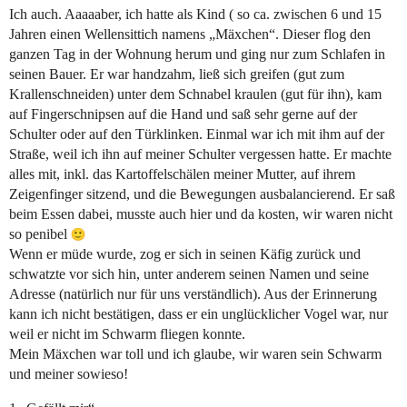
Ich auch. Aaaaaber, ich hatte als Kind ( so ca. zwischen 6 und 15
Jahren einen Wellensittich namens „Mäxchen“. Dieser flog den
ganzen Tag in der Wohnung herum und ging nur zum Schlafen in
seinen Bauer. Er war handzahm, ließ sich greifen (gut zum
Krallenschneiden) unter dem Schnabel kraulen (gut für ihn), kam
auf Fingerschnipsen auf die Hand und saß sehr gerne auf der
Schulter oder auf den Türklinken. Einmal war ich mit ihm auf der
Straße, weil ich ihn auf meiner Schulter vergessen hatte. Er machte
alles mit, inkl. das Kartoffelschälen meiner Mutter, auf ihrem
Zeigenfinger sitzend, und die Bewegungen ausbalancierend. Er saß
beim Essen dabei, musste auch hier und da kosten, wir waren nicht
so penibel
Wenn er müde wurde, zog er sich in seinen Käfig zurück und
schwatzte vor sich hin, unter anderem seinen Namen und seine
Adresse (natürlich nur für uns verständlich). Aus der Erinnerung
kann ich nicht bestätigen, dass er ein unglücklicher Vogel war, nur
weil er nicht im Schwarm fliegen konnte.
Mein Mäxchen war toll und ich glaube, wir waren sein Schwarm
und meiner sowieso!