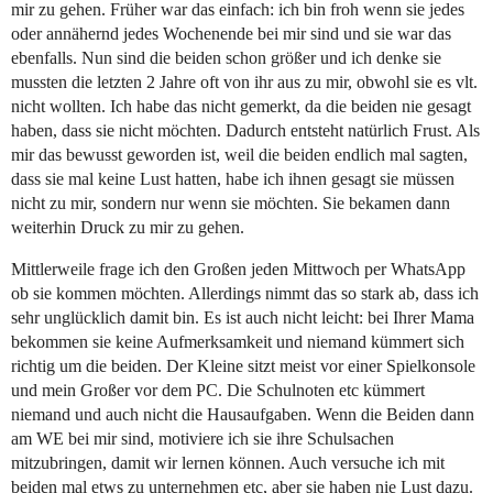
mir zu gehen. Früher war das einfach: ich bin froh wenn sie jedes
oder annähernd jedes Wochenende bei mir sind und sie war das
ebenfalls. Nun sind die beiden schon größer und ich denke sie
mussten die letzten 2 Jahre oft von ihr aus zu mir, obwohl sie es vlt.
nicht wollten. Ich habe das nicht gemerkt, da die beiden nie gesagt
haben, dass sie nicht möchten. Dadurch entsteht natürlich Frust. Als
mir das bewusst geworden ist, weil die beiden endlich mal sagten,
dass sie mal keine Lust hatten, habe ich ihnen gesagt sie müssen
nicht zu mir, sondern nur wenn sie möchten. Sie bekamen dann
weiterhin Druck zu mir zu gehen.
Mittlerweile frage ich den Großen jeden Mittwoch per WhatsApp
ob sie kommen möchten. Allerdings nimmt das so stark ab, dass ich
sehr unglücklich damit bin. Es ist auch nicht leicht: bei Ihrer Mama
bekommen sie keine Aufmerksamkeit und niemand kümmert sich
richtig um die beiden. Der Kleine sitzt meist vor einer Spielkonsole
und mein Großer vor dem PC. Die Schulnoten etc kümmert
niemand und auch nicht die Hausaufgaben. Wenn die Beiden dann
am WE bei mir sind, motiviere ich sie ihre Schulsachen
mitzubringen, damit wir lernen können. Auch versuche ich mit
beiden mal etws zu unternehmen etc, aber sie haben nie Lust dazu.