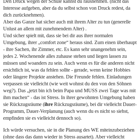
Den Druck wegen der Schule kannst du rausnehmen. (nicht das
Interesse aufgeben, aber da du selbst schon von Druck redest, da
dich zurücknehmen).
Aber das Ganze hat sicher auch mit ihrem Alter zu tun (generelle
Unlust an allem mit zunehmendem Alter) .
Und sicher spielt mit, dass sie bei dir aus ihrer normalen
Umgebung, ihrer „comfort zone“ heraus sind. Zum einen überhaupt
- ihre Sachen, ihr Zimmer, etc. Es kann sehr unangenehm sein,
jedes 2. Wochenende alles zuhause stehen und liegen lassen zu
müssen und woanders zu sein. Auch wenn es für die anderen nicht
ersichtlich ist, was da fehlen sollte - gerade, wenn keine Hobbies
oder längere Projekte anstehen. Die Freunde fehlen. Einladungen
verpassen sie vielleicht (wie weit wohnst du den von den Söhnen
weg?). Das „jetzt bin ich beim Papa und MUSS zwei Tage was mit
ihm machen“ - das ist Stress. In ihrer gewohnten Umgebung haben
sie Rückzugsräume (
ihre
Rückzugsräume), bei dir vielleicht Dauer-
Programm, Dauer-Verplanung (auch wenn du es nicht so siehst,
empfinden sie es vielleicht dennoch so).
Ich würde versuchen, sie in die Planung des WE miteinzubeziehen
(ohne dass das dann wieder in Stress ausartet). Aber vielleicht