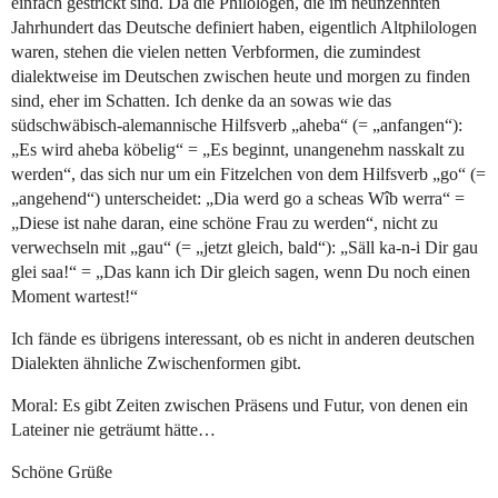
einfach gestrickt sind. Da die Philologen, die im neunzehnten
Jahrhundert das Deutsche definiert haben, eigentlich Altphilologen
waren, stehen die vielen netten Verbformen, die zumindest
dialektweise im Deutschen zwischen heute und morgen zu finden
sind, eher im Schatten. Ich denke da an sowas wie das
südschwäbisch-alemannische Hilfsverb „aheba“ (= „anfangen“):
„Es wird aheba köbelig“ = „Es beginnt, unangenehm nasskalt zu
werden“, das sich nur um ein Fitzelchen von dem Hilfsverb „go“ (=
„angehend“) unterscheidet: „Dia werd go a scheas Wîb werra“ =
„Diese ist nahe daran, eine schöne Frau zu werden“, nicht zu
verwechseln mit „gau“ (= „jetzt gleich, bald“): „Säll ka-n-i Dir gau
glei saa!“ = „Das kann ich Dir gleich sagen, wenn Du noch einen
Moment wartest!“
Ich fände es übrigens interessant, ob es nicht in anderen deutschen
Dialekten ähnliche Zwischenformen gibt.
Moral: Es gibt Zeiten zwischen Präsens und Futur, von denen ein
Lateiner nie geträumt hätte…
Schöne Grüße