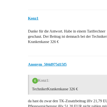
Konz1
Danke für die Antwort. Habe in einem Tarifrechner
geschaut. Der Beitrag ist demnach bei der Techniker
Krankenkasse 326 €
Anonym_504d975d15f5
Konz1:
TechnikerKrankenkasse 326 €
da hast du zwar den TK-Zusatzbeitrag iHv 21,79 EUR
Pflegeversicherung iHv 51,20 EUR nicht zahlen müs