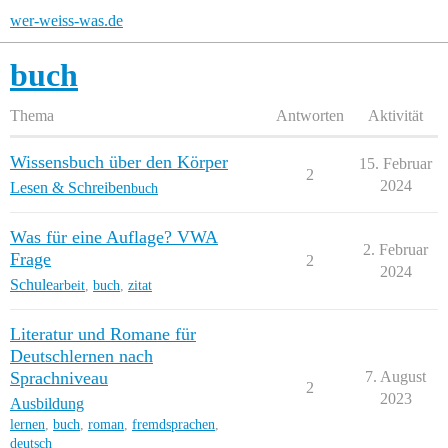
wer-weiss-was.de
buch
Thema
Antworten
Aktivität
Wissensbuch über den Körper
15. Februar
2
2024
Lesen & Schreiben
buch
Was für eine Auflage? VWA
2. Februar
Frage
2
2024
Schule
arbeit
,
buch
,
zitat
Literatur und Romane für
Deutschlernen nach
Sprachniveau
7. August
2
2023
Ausbildung
lernen
,
buch
,
roman
,
fremdsprachen
,
deutsch