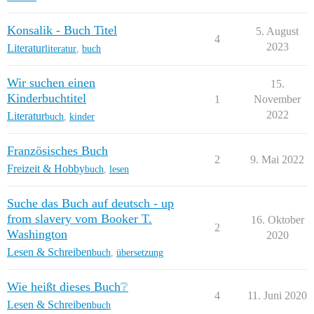
Konsalik - Buch Titel
5. August
4
2023
Literatur
literatur
,
buch
Wir suchen einen
15.
Kinderbuchtitel
1
November
2022
Literatur
buch
,
kinder
Französisches Buch
2
9. Mai 2022
Freizeit & Hobby
buch
,
lesen
Suche das Buch auf deutsch - up
from slavery vom Booker T.
16. Oktober
2
Washington
2020
Lesen & Schreiben
buch
,
übersetzung
Wie heißt dieses Buch❔
4
11. Juni 2020
Lesen & Schreiben
buch