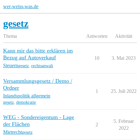
wer-weiss-was.de
gesetz
Thema
Antworten
Aktivität
Kann mir das bitte erklären im
Bezug auf Autoverkauf
10
3. Mai 2023
Steuern
gesetz
,
rechtsanwalt
Versammlungsgesetz / Demo /
Ordner
1
25. Juli 2022
Inlandspolitik allgemein
gesetz
,
demokratie
WEG - Sondereigentum - Lage
5. Februar
der Flächen
2
2022
Mietrecht
gesetz