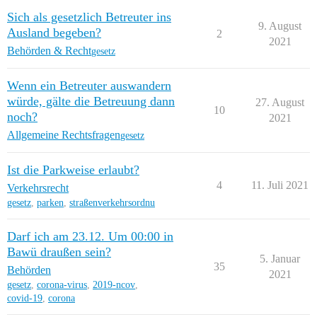
Sich als gesetzlich Betreuter ins
9. August
Ausland begeben?
2
2021
Behörden & Recht
gesetz
Wenn ein Betreuter auswandern
würde, gälte die Betreuung dann
27. August
10
noch?
2021
Allgemeine Rechtsfragen
gesetz
Ist die Parkweise erlaubt?
4
11. Juli 2021
Verkehrsrecht
gesetz
,
parken
,
straßenverkehrsordnu
Darf ich am 23.12. Um 00:00 in
Bawü draußen sein?
5. Januar
35
Behörden
2021
gesetz
,
corona-virus
,
2019-ncov
,
covid-19
,
corona