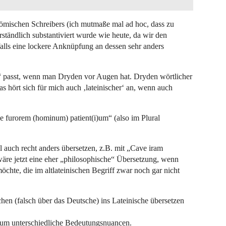
s römischen Schreibers (ich mutmaße mal ad hoc, dass zu
rständlich substantiviert wurde wie heute, da wir den
nfalls eine lockere Anknüpfung an dessen sehr anders
s“ passt, wenn man Dryden vor Augen hat. Dryden wörtlicher
s hört sich für mich auch ‚lateinischer‘ an, wenn auch
ve furorem (hominum) patient(i)um“ (also im Plural
auch recht anders übersetzen, z.B. mit „Cave iram
re jetzt eine eher „philosophische“ Übersetzung, wenn
chte, die im altlateinischen Begriff zwar noch gar nicht
n (falsch über das Deutsche) ins Lateinische übersetzen
t um unterschiedliche Bedeutungsnuancen.