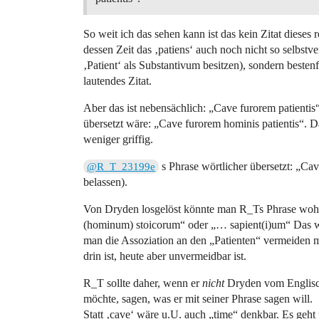
So weit ich das sehen kann ist das kein Zitat diese
dessen Zeit das ‚patiens‘ auch noch nicht so selbstve
‚Patient‘ als Substantivum besitzen), sondern beste
lautendes Zitat.
Aber das ist nebensächlich: „Cave furorem patienti
übersetzt wäre: „Cave furorem hominis patientis“. Da
weniger griffig.
s Phrase wörtlicher übersetzt: „Ca
@R_T_23199e
belassen).
Von Dryden losgelöst könnte man R_Ts Phrase wohl 
(hominum) stoicorum“ oder „… sapient(i)um“ Das wä
man die Assoziation an den „Patienten“ vermeiden mö
drin ist, heute aber unvermeidbar ist.
R_T sollte daher, wenn er
nicht
Dryden vom Englische
möchte, sagen, was er mit seiner Phrase sagen will.
Statt ‚cave‘ wäre u.U. auch „time“ denkbar. Es geh