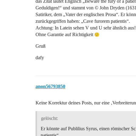
das Zitat lautet Englisch „Beware the fury of a pati
Geduldigen!“ und stammt von © John Dryden (1631 -
Satiriker, dem „Vater der englischen Prosa“. Er könn
zurückgegriffen haben: „Cave furorem patientis“.
Achtung: In Latein sehen V und U sehr ähnlich aus!
Ohne Garantie auf Richtigkeit
Gruß
dafy
anon56793850
Keine Korrektur deines Posts, nur eine ‚Verbreiter
gelöscht:
Er könnte auf Publilius Syrus, einen römischer S
patientis“.