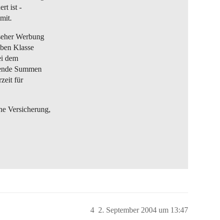
rt ist -
mit.
nseher Werbung
lben Klasse
ei dem
rrende Summen
zeit für
ne Versicherung,
4
2. September 2004 um 13:47