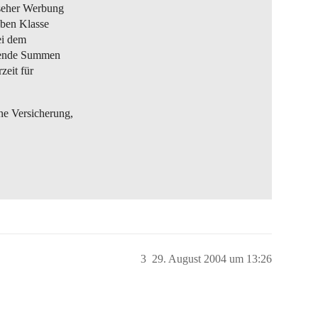
nseher Werbung
lben Klasse
ei dem
rrende Summen
zeit für
ne Versicherung,
3
29. August 2004 um 13:26