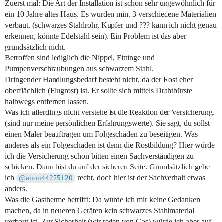
Zuerst mal: Die Art der Installation ist schon sehr ungewöhnlich für
ein 10 Jahre altes Haus. Es wurden min. 3 verschiedene Materialien
verbaut. (schwarzes Stahlrohr, Kupfer und ??? kann ich nicht genau
erkennen, könnte Edelstahl sein). Ein Problem ist das aber
grundsätzlich nicht.
Betroffen sind lediglich die Nippel, Fittinge und
Pumpenverschraubungen aus schwarzem Stahl.
Dringender Handlungsbedarf besteht nicht, da der Rost eher
oberflächlich (Flugrost) ist. Er sollte sich mittels Drahtbürste
halbwegs entfernen lassen.
Was ich allerdings nicht verstehe ist die Reaktion der Versicherung.
(sind nur meine persönlichen Erfahrungswerte). Sie sagt, du sollst
einen Maler beauftragen um Folgeschäden zu beseitigen. Was
anderes als ein Folgeschaden ist denn die Rostbildung? Hier würde
ich die Versicherung schon bitten einen Sachverständigen zu
schicken. Dann bist du auf der sicheren Seite. Grundsätzlich gebe
ich
recht, doch hier ist der Sachverhalt etwas
@anon44275120
anders.
Was die Gastherme betrifft: Da würde ich mir keine Gedanken
machen, da in neueren Geräten kein schwarzes Stahlmaterial
verbaut ist. Zur Sicherheit (wir reden von Gas) würde ich aber auf