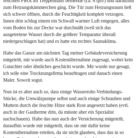
feuchten Fleck im Treppenhaus bemerkte (ca. 6 qm!) und daraufhin
zum Heizungskämmerchen ging. Die Tür zum Heizungsraum ließ
sich schwer öffnen, durch die Feuchtigkeit komplett verzogen.
Innen drin schlug einem ein Schwall warmer Luft entgegen, alles
vom Boden bis zur Decke war durchnäßt (weil sich das
ausgetretene Wasser durch die größere Temparatur überall
niedergeschlagen hat) und es hatte ein rechtes Saunaklima.
Habe das Ganze am nächsten Tag meiner Gebäudeversicherung
mitgeteilt, mir wurde auch Kostenübernahme zugesagt, wobei kein
Gutachter oder ähnliches geschickt wurde. Mir wurde nur gesagt,
ich solle eine Trocknungsfirma beauftragen und danach einen
Maler. Soweit sogut.
Nun ist es aber auch so, dass einige Wasserrohr-Verbindungs-
Stücke, die Umwälzpumpe selbst und auch einige Schrauben und
Muttern durch die feuchte Hitze stark Rost angesetzt haben (evtl.
auch in der Gastherme drin, da müsste aber ein Spezialist
nachschauen). Habe das nun auch der Versicherung mitgeteilt,
daraufhin wurde mir mitgeteilt, dass sie mir dafür keine
Kostenübernahme erteilen, da sie nicht glauben, dass das in so