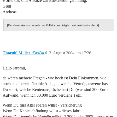
Hoffe, das sind Ansätze zur Entscheidungsfindung,
Gruß
Andreas
[Bei dieser Antwort wurde das Vollzitat nachträglich automatisiert entfernt]
Thorulf_M_ller_f3c43a
6
3. August 2004 um 17:26
Hallo Jaromil,
da wären mehrere Fragen - wie hoch ist Dein Einkommen, wie
hoch sind bereits flexible Anlagen, welche Vermögenswerte hast
Du sonst, welche Rentenansprüche hast Du (was sind 300 Euro
Aufwand, wenn ich 30.000 Euro verdiene!) etc.
Wenn Du fürs Alter sparen willst - Versicherung
Wenn Du Kapitalabfindung willst - dieses Jahr
Wenn Du steuerliche Vorteile willst - ? 2004 oder 2005 - muss man