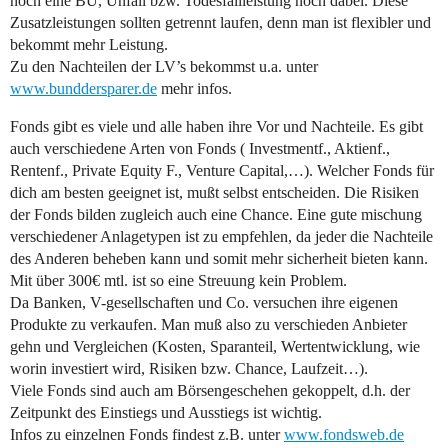
noch eine BU, Unfall bzw. Todesfallleistung noch dabei. Diese
Zusatzleistungen sollten getrennt laufen, denn man ist flexibler und
bekommt mehr Leistung.
Zu den Nachteilen der LV’s bekommst u.a. unter
www.bunddersparer.de
mehr infos.
Fonds gibt es viele und alle haben ihre Vor und Nachteile. Es gibt
auch verschiedene Arten von Fonds ( Investmentf., Aktienf.,
Rentenf., Private Equity F., Venture Capital,…). Welcher Fonds für
dich am besten geeignet ist, mußt selbst entscheiden. Die Risiken
der Fonds bilden zugleich auch eine Chance. Eine gute mischung
verschiedener Anlagetypen ist zu empfehlen, da jeder die Nachteile
des Anderen beheben kann und somit mehr sicherheit bieten kann.
Mit über 300€ mtl. ist so eine Streuung kein Problem.
Da Banken, V-gesellschaften und Co. versuchen ihre eigenen
Produkte zu verkaufen. Man muß also zu verschieden Anbieter
gehn und Vergleichen (Kosten, Sparanteil, Wertentwicklung, wie
worin investiert wird, Risiken bzw. Chance, Laufzeit…).
Viele Fonds sind auch am Börsengeschehen gekoppelt, d.h. der
Zeitpunkt des Einstiegs und Ausstiegs ist wichtig.
Infos zu einzelnen Fonds findest z.B. unter
www.fondsweb.de