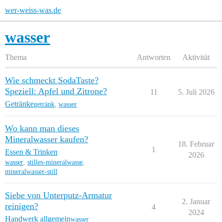
wer-weiss-was.de
wasser
Thema
Antworten
Aktivität
Wie schmeckt SodaTaste?
Speziell: Apfel und Zitrone?
11
5. Juli 2026
Getränke
getränk
,
wasser
Wo kann man dieses
Mineralwasser kaufen?
18. Februar
1
Essen & Trinken
2026
wasser
,
stilles-mineralwasse
,
mineralwasser-still
Siebe von Unterputz-Armatur
2. Januar
reinigen?
4
2024
Handwerk allgemein
wasser