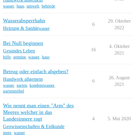
wasser
,
haus
,
umwelt
,
behörde
Wasserabsperrhahn
29. Oktober
6
2022
Heizung & Sanitär
wasser
Bei Null beginnen
4. Oktober
16
Gesundes Leben
2021
hilfe
,
gemüse
,
wasser
,
haus
Betrug oder einfach abgeben?
26. August
Handwerk allgemein
6
2021
wasser
,
garten
,
kondenswasser
,
gartenmöbel
Wie nennt man einen "Arm" des
Meeres welcher in das
Landesinnere ragt
4
5. Mai 2020
Geowissenschaften & Erdkunde
meer
,
wasser