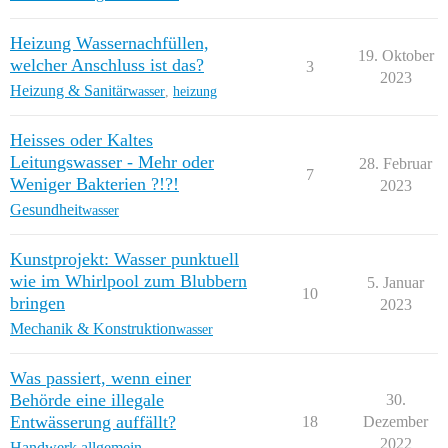
Heizung Wassernachfüllen,
19. Oktober
welcher Anschluss ist das?
3
2023
Heizung & Sanitär
wasser
,
heizung
Heisses oder Kaltes
Leitungswasser - Mehr oder
28. Februar
7
Weniger Bakterien ?!?!
2023
Gesundheit
wasser
Kunstprojekt: Wasser punktuell
wie im Whirlpool zum Blubbern
5. Januar
10
bringen
2023
Mechanik & Konstruktion
wasser
Was passiert, wenn einer
Behörde eine illegale
30.
Entwässerung auffällt?
18
Dezember
2022
Handwerk allgemein