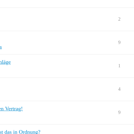
2
9
n
hläge
1
4
n Vertrag!
9
Ist das in Ordnung?