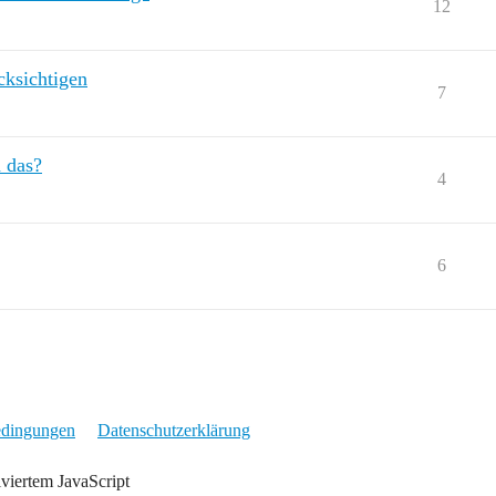
12
cksichtigen
7
h das?
4
6
edingungen
Datenschutzerklärung
iviertem JavaScript