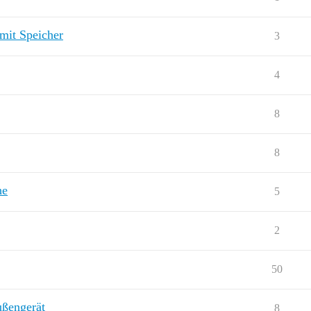
mit Speicher
3
4
8
8
he
5
2
50
ßengerät
8