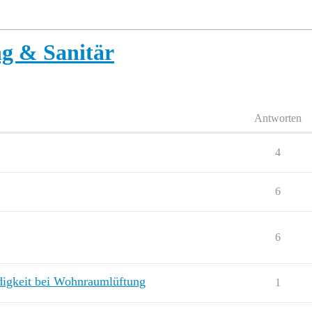
g & Sanitär
Antworten
4
6
6
digkeit bei Wohnraumlüftung
1