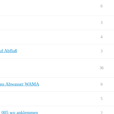
6
3
4
auf Abfluß
3
36
chluss Abwasser WAMA
9
5
l 005 wo anklemmen
2