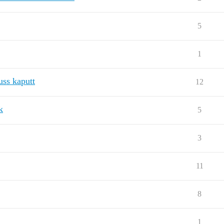
5
1
uss kaputt
12
k
5
3
11
8
1