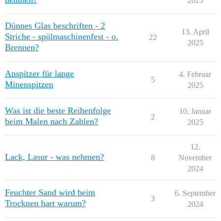
2025
Dünnes Glas beschriften - 2
13. April
Striche - spülmaschinenfest - o.
22
2025
Brennen?
Anspitzer für lange
4. Februar
5
Minenspitzen
2025
Was ist die beste Reihenfolge
10. Januar
2
beim Malen nach Zahlen?
2025
12.
Lack, Lasur - was nehmen?
8
November
2024
Feuchter Sand wird beim
6. September
3
Trocknen hart warum?
2024