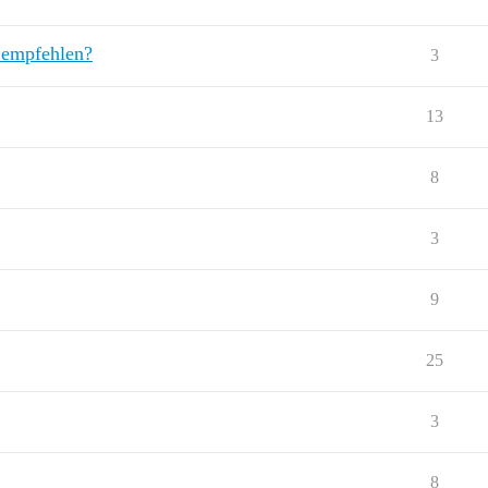
u empfehlen?
3
13
8
3
9
25
3
8