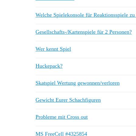
Welche Spielekonsole für Reaktionsspiele z
Gesellschafts-/Kartenspiele für 2 Personen?
Wer kennt Spiel
Huckepack?
Skatspiel Wertung gewonnen/verloren
Gewicht Eurer Schachfiguren
Probleme mit Cross out
MS FreeCell #4325854