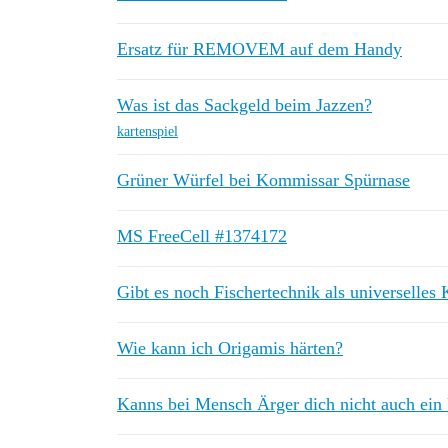
Ersatz für REMOVEM auf dem Handy
Was ist das Sackgeld beim Jazzen?
kartenspiel
Grüner Würfel bei Kommissar Spürnase
MS FreeCell #1374172
Gibt es noch Fischertechnik als universelles 
Wie kann ich Origamis härten?
Kanns bei Mensch Ärger dich nicht auch ein