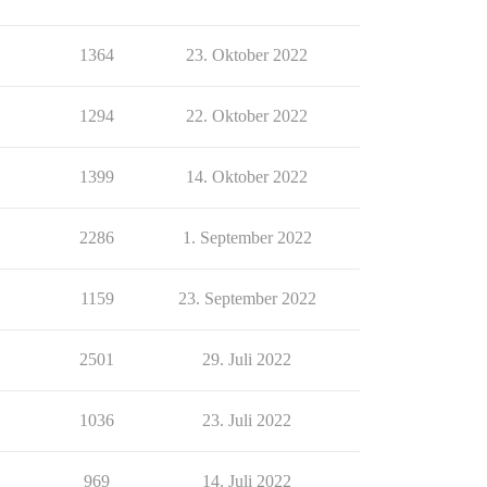
1364
23. Oktober 2022
1294
22. Oktober 2022
1399
14. Oktober 2022
2286
1. September 2022
1159
23. September 2022
2501
29. Juli 2022
1036
23. Juli 2022
969
14. Juli 2022